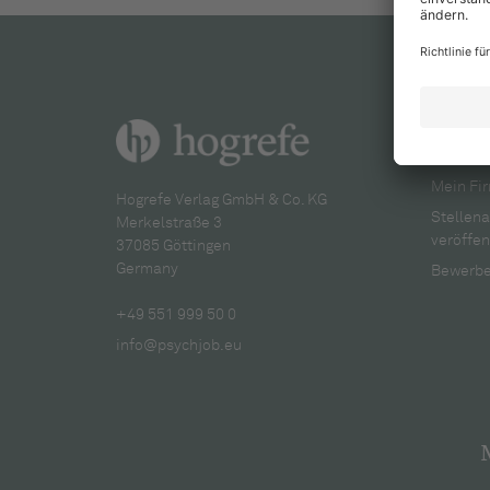
Für A
Mein Fir
Hogrefe Verlag GmbH & Co. KG
Stellen
Merkelstraße 3
veröffen
37085 Göttingen
Germany
Bewerbe
+49 551 999 50 0
info@psychjob.eu