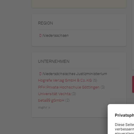
REGION
Niedersachsen
UNTERNEHMEN
Niedersächsisches Justizministerium
Hogrefe Verlag GmbH & Co. KG
(5)
PFH Private Hochschule Göttingen
(3)
Universität Vechta
(3)
beta89 gGmbH
(2)
mehr »