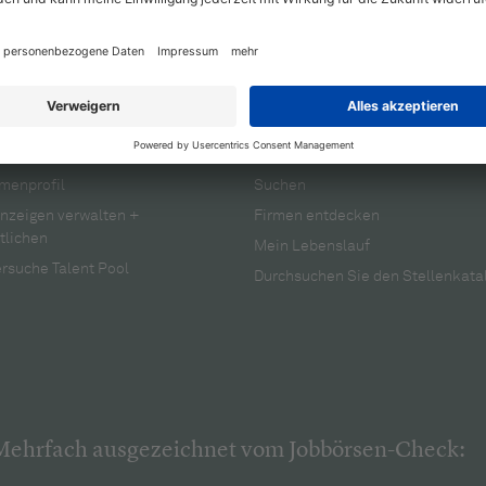
rbeitgeber
Für Bewerber
menprofil
Suchen
anzeigen verwalten +
Firmen entdecken
tlichen
Mein Lebenslauf
rsuche Talent Pool
Durchsuchen Sie den Stellenkata
Mehrfach ausgezeichnet vom Jobbörsen-Check: