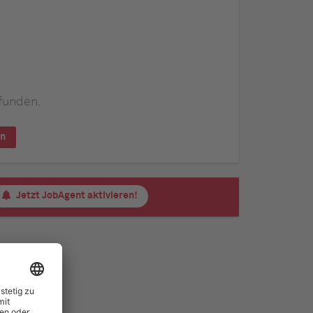
funden.
en
Jetzt JobAgent aktivieren!