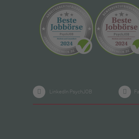
LinkedIn PsychJOB
F