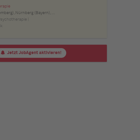
erapie
m (Baden-Württemberg), Pforzheim (Baden-Württemberg), Offenburg (Baden-Württemberg), Göppingen (Baden-Württemberg), Baden-Baden (Baden-Württemberg), Heidenheim an der Brenz (Baden-Württemberg), Ingolstadt (Bayern), Erlangen (Bayern), Regensburg (Bayern), Bamberg (Bayern), Bayreuth (Bayern)
Psychotherapie |
ik
Jetzt JobAgent aktivieren!