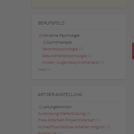
BERUFSFELD
Klinische Psychologie
Suchttherapie
Gerontopsychologie
(1)
Gesundheitspsychologie
(1)
Kinder-/Jugendpsychotherapie
(1)
mehr »
ART DER ANSTELLUNG
Leitungsfunktion
Ausbildung/Weiterbildung
(1)
Freie Mitarbeit/Projektmitarbeit
(1)
Homeoffice/Mobiles Arbeiten möglich
(1)
Praktikum
(1)