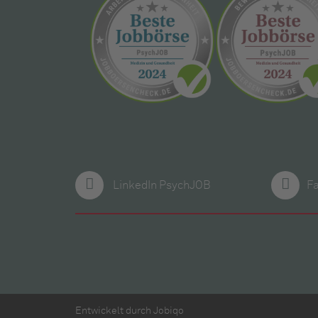
LinkedIn PsychJOB
F
Entwickelt durch
Jobiqo