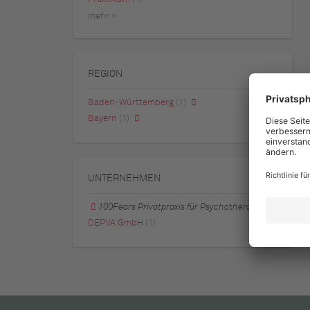
mehr »
REGION
Baden-Württemberg
(1)
Bayern
(1)
UNTERNEHMEN
100Fears Privatpraxis für Psychotherapie
DEPVA GmbH
(1)