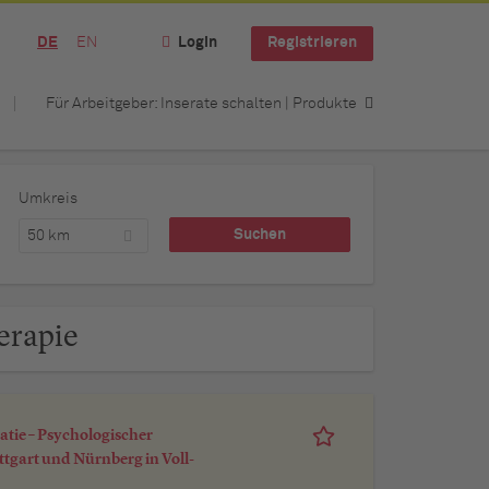
DE
EN
Login
Registrieren
Für Arbeitgeber: Inserate schalten | Produkte
Umkreis
50 km
erapie
atie – Psychologischer
tgart und Nürnberg in Voll-