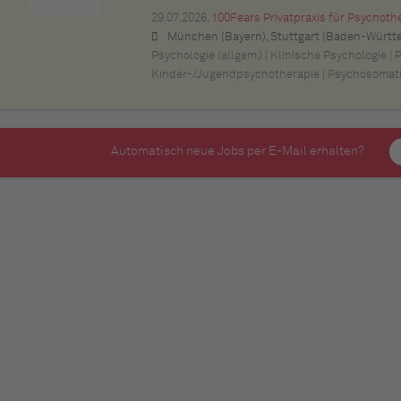
29.07.2026,
100Fears Privatpraxis für Psychoth
München (Bayern), Stuttgart (Baden-Württemberg), Nürnberg (Bayern), Esslingen am Neckar (Baden-Württemberg), Ludwigsburg (Baden-Württemberg), Sindelfingen (Baden-Württemberg), Böblingen (Baden-Württemberg), Waiblingen (Baden-Württemberg), Heilbronn (Baden-Württemberg), Reutlingen (Baden-Württemberg), Tübingen (Baden-Württemberg), Aalen (Baden-Württemberg), Schwäbisch Gmünd (Baden-Württemberg), Karlsruhe (Baden-Württemberg), Mannheim (Baden-Württemberg), Ul
Psychologie (allgem.) | Klinische Psychologie | 
Kinder-/Jugendpsychotherapie | Psychosomat
Automatisch neue Jobs per E-Mail erhalten?