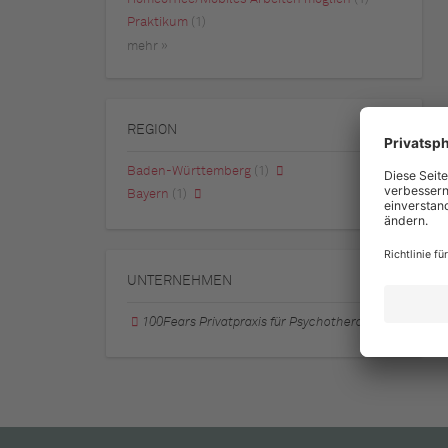
Praktikum
(1)
mehr »
REGION
Baden-Württemberg
(1)
Bayern
(1)
UNTERNEHMEN
100Fears Privatpraxis für Psychotherapie