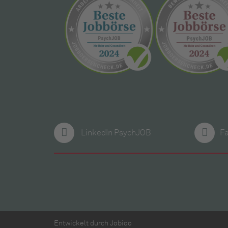
LinkedIn PsychJOB
F
Entwickelt durch
Jobiqo