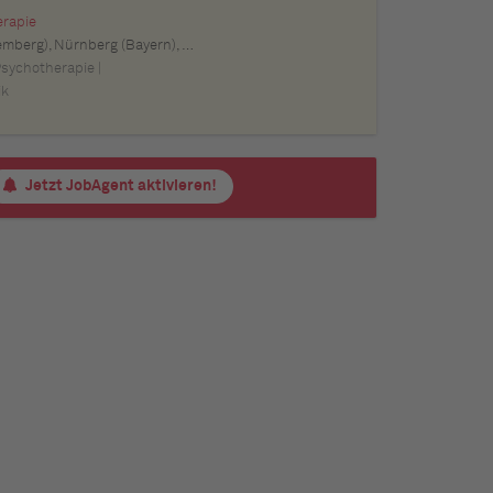
erapie
m (Baden-Württemberg), Pforzheim (Baden-Württemberg), Offenburg (Baden-Württemberg), Göppingen (Baden-Württemberg), Baden-Baden (Baden-Württemberg), Heidenheim an der Brenz (Baden-Württemberg), Ingolstadt (Bayern), Erlangen (Bayern), Regensburg (Bayern), Bamberg (Bayern), Bayreuth (Bayern)
Psychotherapie |
ik
Jetzt JobAgent aktivieren!