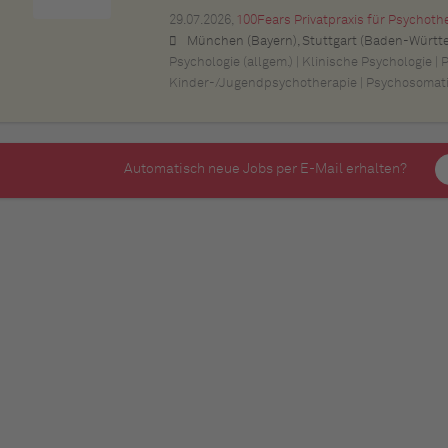
29.07.2026,
100Fears Privatpraxis für Psychoth
München (Bayern), Stuttgart (Baden-Württemberg), Nürnberg (Bayern), Esslingen am Neckar (Baden-Württemberg), Ludwigsburg (Baden-Württemberg), Sindelfingen (Baden-Württemberg), Böblingen (Baden-Württemberg), Waiblingen (Baden-Württemberg), Heilbronn (Baden-Württemberg), Reutlingen (Baden-Württemberg), Tübingen (Baden-Württemberg), Aalen (Baden-Württemberg), Schwäbisch Gmünd (Baden-Württemberg), Karlsruhe (Baden-Württemberg), Mannheim (Baden-Württemberg), Ul
Psychologie (allgem.) | Klinische Psychologie | 
Kinder-/Jugendpsychotherapie | Psychosomat
Automatisch neue Jobs per E-Mail erhalten?