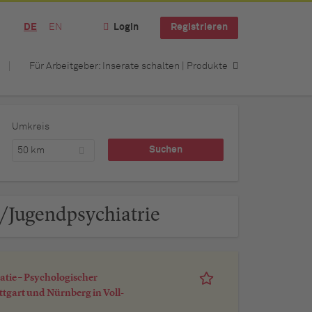
DE
EN
Login
Registrieren
Für Arbeitgeber: Inserate schalten | Produkte
Umkreis
50 km
-/Jugendpsychiatrie
atie – Psychologischer
tgart und Nürnberg in Voll-