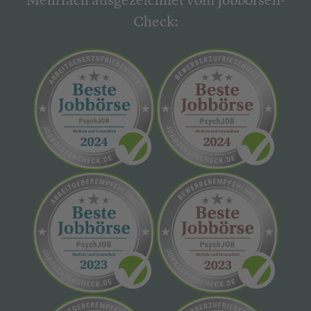
Mehrfach ausgezeichnet vom Jobbörsen-
Check: