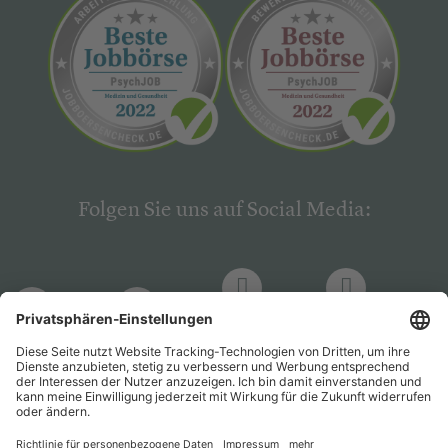
Folgen Sie uns auf Social Media:
LinkedIn
Facebook
LinkedIn
Facebook
Hogrefe
Hogrefe
PsychJOB
PsychJOB
Verlag
Verlag