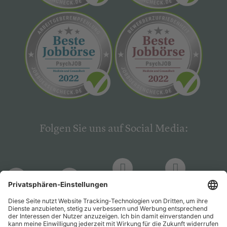
Folgen Sie uns auf Social Media:
LinkedIn
Facebook
LinkedIn
Facebook
Hogrefe
Hogrefe
PsychJOB
PsychJOB
Verlag
Verlag