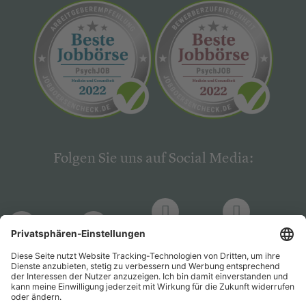
Folgen Sie uns auf Social Media:
LinkedIn
Facebook
LinkedIn
Facebook
Hogrefe
Hogrefe
PsychJOB
PsychJOB
Verlag
Verlag