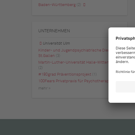
Baden-Württemberg
(2)
UNTERNEHMEN
Universität Ulm
Kinder- und Jugendpsychiatrische Dienste
St.Gallen
(3)
Martin-Luther-Universität Halle-Wittenberg
(2)
#180grad Präventionsprojekt
(1)
100Fears Privatpraxis für Psychotherapie
(1)
mehr »