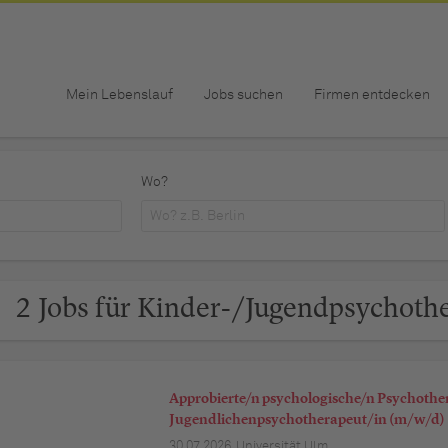
Mein Lebenslauf
Jobs suchen
Firmen entdecken
Wo?
2 Jobs für Kinder-/Jugendpsychoth
Approbierte/n psychologische/n Psychothe
Jugendlichenpsychotherapeut/in (m/w/d)
30.07.2026,
Universität Ulm