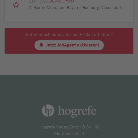
23.07.2026,
DEPVA GmbH
Berlin, München (Bayern), Hamburg, Düsseldorf (Nordrhein-Westfalen), Köln (Nordrhein-Westfalen), Essen (Nordrhein-Westfalen), Dortmund (Nordrhein-Westfalen), Stuttgart (Baden-Württemberg), Heilbronn (Baden-Württemberg), Hannover (Niedersachsen), Rostock (Mecklenburg-Vorpommern), Kiel (Schleswig-Holstein), Augsburg (Bayern), Nürnberg (Bayern), Frankfurt am Main (Hessen), Bremen, Schwerin (Mecklenburg-Vorpommern), Mainz (Rheinland-Pfalz), Saarbrücken (Saarland), Dresden (Sachsen), Magdeburg (Sachsen-Anhalt), Potsdam (Brandenburg), Erfurt (Thüringen), Würzburg (Bayern), Heilbronn (Baden-Württemberg), Leipzig (Sachsen)
Automatisch neue Jobs per E-Mail erhalten?
Jetzt JobAgent aktivieren!
Hogrefe Verlag GmbH & Co. KG
Merkelstraße 3