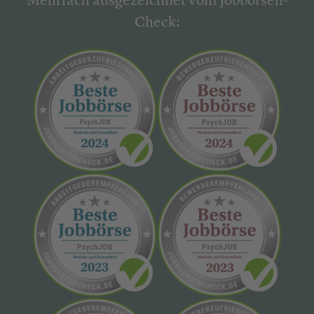
Mehrfach ausgezeichnet vom Jobbörsen-
Check: