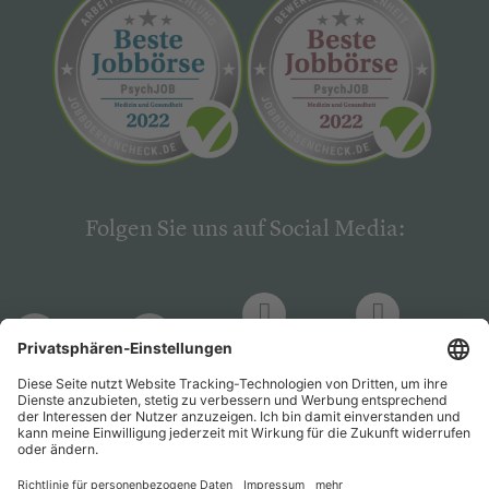
Folgen Sie uns auf Social Media:
LinkedIn
Facebook
LinkedIn
Facebook
Hogrefe
Hogrefe
PsychJOB
PsychJOB
Verlag
Verlag