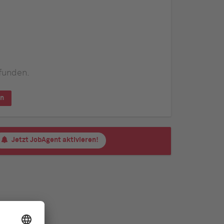
funden.
en
Jetzt JobAgent aktivieren!