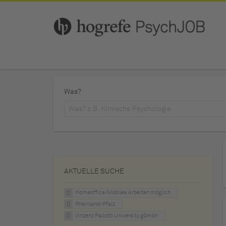
Was?
AKTUELLE SUCHE
Homeoffice/Mobiles Arbeiten möglich
Rheinland-Pfalz
Vinzenz Pallotti University gGmbh