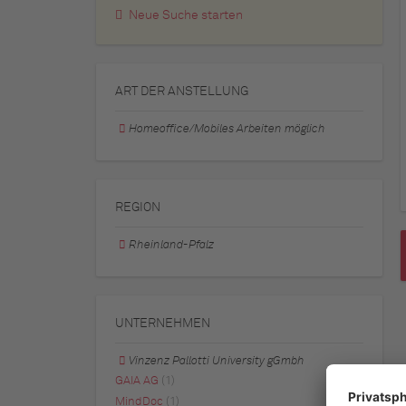
Neue Suche starten
ART DER ANSTELLUNG
Homeoffice/Mobiles Arbeiten möglich
REGION
Rheinland-Pfalz
UNTERNEHMEN
Vinzenz Pallotti University gGmbh
GAIA AG
(1)
MindDoc
(1)