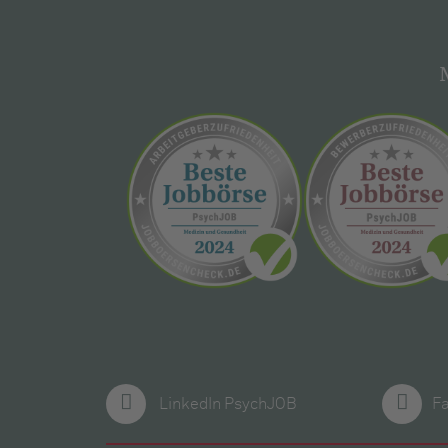
LinkedIn PsychJOB
F