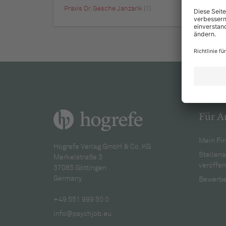
Praxis Dr. Gesche Janzarik
(1)
Für A
Mein Fir
Hogrefe Verlag GmbH & Co. KG
Stellen
Merkelstraße 3
veröffen
37085 Göttingen
Germany
Bewerbe
+49 551 999 50 0
info@psychjob.eu