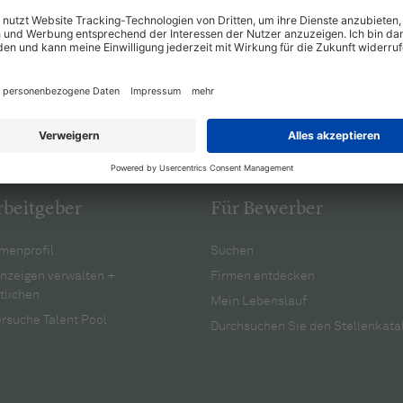
rbeitgeber
Für Bewerber
menprofil
Suchen
anzeigen verwalten +
Firmen entdecken
tlichen
Mein Lebenslauf
rsuche Talent Pool
Durchsuchen Sie den Stellenkata