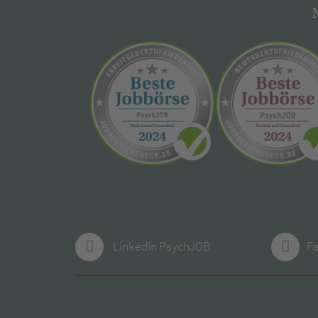
LinkedIn PsychJOB
F