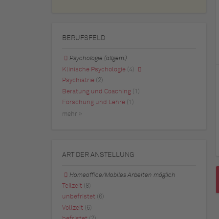
BERUFSFELD
Psychologie (allgem.)
Klinische Psychologie
(4)
Psychiatrie
(2)
Beratung und Coaching
(1)
Forschung und Lehre
(1)
mehr »
ART DER ANSTELLUNG
Homeoffice/Mobiles Arbeiten möglich
Teilzeit
(8)
unbefristet
(6)
Vollzeit
(6)
befristet
(2)