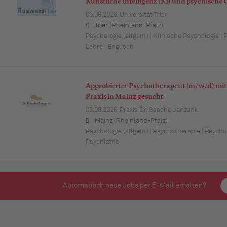
Künstliche Intelligenz (KI) und psychische
06.08.2026,
Universität Trier
Trier (Rheinland-Pfalz)
Psychologie (allgem.) | Klinische Psychologie |
Lehre | Englisch
Approbierter Psychotherapeut (m/w/d) mit
Praxis in Mainz gesucht
03.08.2026,
Praxis Dr. Gesche Janzarik
Mainz (Rheinland-Pfalz)
Psychologie (allgem.) | Psychotherapie | Psych
Psychiatrie
Automatisch neue Jobs per E-Mail erhalten?