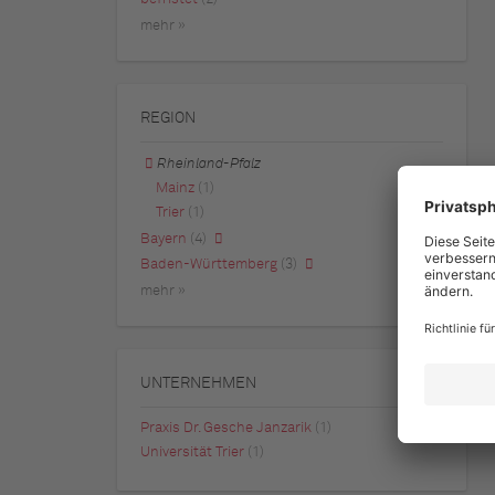
mehr »
REGION
Rheinland-Pfalz
Mainz
(1)
Trier
(1)
Bayern
(4)
Baden-Württemberg
(3)
mehr »
UNTERNEHMEN
Praxis Dr. Gesche Janzarik
(1)
Universität Trier
(1)