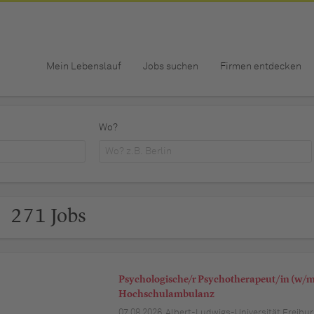
Mein Lebenslauf
Jobs suchen
Firmen entdecken
Wo?
271 Jobs
Psychologische/r Psychotherapeut/in (w/m/
Hochschulambulanz
07.08.2026,
Albert-Ludwigs-Universität Freibur