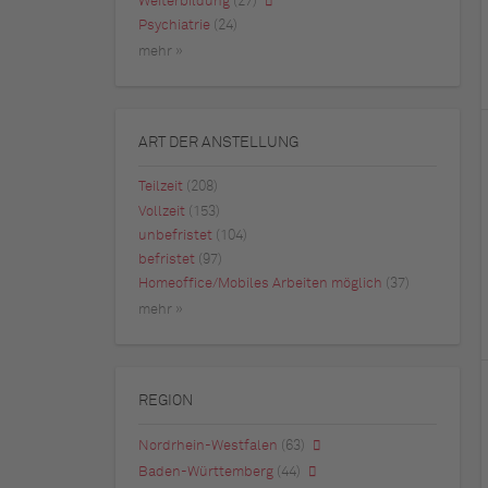
Weiterbildung
(27)
Psychiatrie
(24)
mehr »
ART DER ANSTELLUNG
Teilzeit
(208)
Vollzeit
(153)
unbefristet
(104)
befristet
(97)
Homeoffice/Mobiles Arbeiten möglich
(37)
mehr »
REGION
Nordrhein-Westfalen
(63)
Baden-Württemberg
(44)