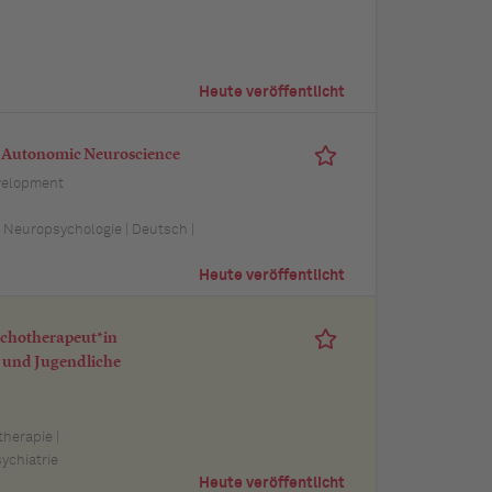
Heute veröffentlicht
nd Autonomic Neuroscience
velopment
| Neuropsychologie | Deutsch |
Heute veröffentlicht
ychotherapeut*in
r und Jugendliche
herapie |
ychiatrie
Heute veröffentlicht