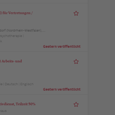
 für Vertretungen /
 Schwerin (Mecklenburg-Vorpommern), Mainz (Rheinland-Pfalz), Saarbrücken (Saarland), Dresden (Sachsen), Magdeburg (Sachsen-Anhalt), Potsdam (Brandenburg), Erfurt (Thüringen), Würzburg (Bayern), Heilbronn (Baden-Württemberg), Leipzig (Sachsen)
Psychotherapie |
ik
Gestern veröffentlicht
 Arbeits- und
e | Deutsch | Englisch
Gestern veröffentlicht
vdienst, Teilzeit 50%
haus