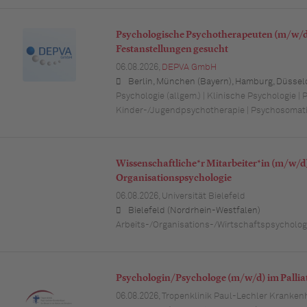
Psychologische Psychotherapeuten (m/w/d)
Festanstellungen gesucht
06.08.2026,
DEPVA GmbH
Berlin, München (Bayern), Hamburg, Düsseldorf (Nordrhein-Westfalen), Köln (Nordrhein-Westfalen), Essen (Nordrhein-Westfalen), Dortmund (Nordrhein-Westfalen), Stuttgart (Baden-Württemberg), Heilbronn (Baden-Württemberg), Hannover (Niedersachsen), Rostock (Mecklenburg-Vorpommern), Kiel (Schleswig-Holstein), Augsburg (Bayern), Nürnberg (Bayern), Frankfurt am Main (Hessen), Bremen,
Psychologie (allgem.) | Klinische Psychologie | 
Kinder-/Jugendpsychotherapie | Psychosomat
Wissenschaftliche*r Mitarbeiter*in (m/w/d)
Organisationspsychologie
06.08.2026,
Universität Bielefeld
Bielefeld (Nordrhein-Westfalen)
Arbeits-/Organisations-/Wirtschaftspsychologi
Psychologin/Psychologe (m/w/d) im Palliati
06.08.2026,
Tropenklinik Paul-Lechler Kranken