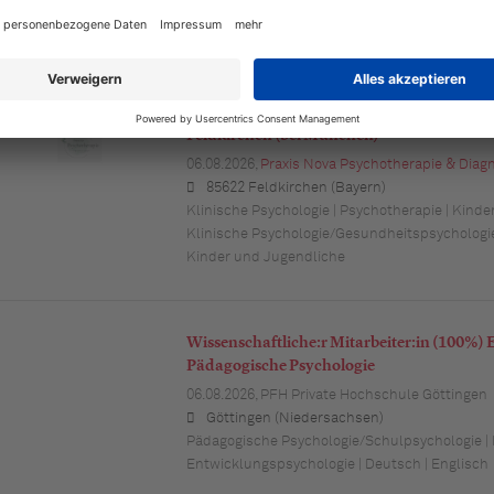
Bremen
Klinische Psychologie | Suchttherapie | Psychia
Psychologische PsychotherapeutInnen für
Feldkirchen (bei München)
06.08.2026,
Praxis Nova Psychotherapie & Diagn
85622 Feldkirchen (Bayern)
Klinische Psychologie | Psychotherapie | Kind
Klinische Psychologie/Gesundheitspsychologie
Kinder und Jugendliche
Wissenschaftliche:r Mitarbeiter:in (100%)
Pädagogische Psychologie
06.08.2026,
PFH Private Hochschule Göttingen
Göttingen (Niedersachsen)
Pädagogische Psychologie/Schulpsychologie | 
Entwicklungspsychologie | Deutsch | Englisch