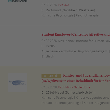
07.08.2026,
Beavivo
Dortmund (Nordrhein-Westfalen)
Klinische Psychologie | Psychotherapie
Student Employee | Center for Affective a
07.08.2026,
Max Planck Institute for Human De
Berlin
Allgemeine Psychologie | Psychologie (allgem.) 
Englisch
Kinder- und Jugendlichenps
Top Job
(m/w/divers) in einer Rehaklinik für Kinde
07.08.2026,
Fachklinik Satteldüne
25946 Nebel (Schleswig-Holstein)
Klinische Psychologie | Kinder-/Jugendpsychot
Rehabilitationspsychologie | Kinder-/Jugendps