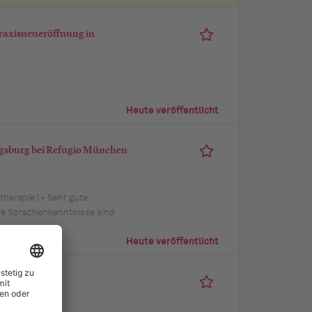
raxisneueröffnung in
Heute veröffentlicht
ugsburg bei Refugio München
therapie | • Sehr gute
ere Sprachenkenntnisse sind
Heute veröffentlicht
hotherapie