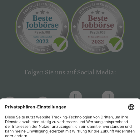
Folgen Sie uns auf Social Media:
LinkedIn
Facebook
LinkedIn
Facebook
Hogrefe
Hogrefe
PsychJOB
PsychJOB
Verlag
Verlag