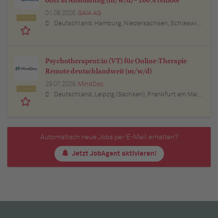
oder in Ausbildung (m/w/d) – 100% remote
01.08.2026,
GAIA AG
Top Job
Deutschland, Hamburg, Niedersachsen, Schleswig-Holstein, Baden-Württemberg, Bayern, Berlin, Nordrhein-Westfalen, Hessen, Thüringen, Brandenburg, Mecklenburg-Vorpommern, Rheinland-Pfalz, Saarland
Psychotherapeut:in (VT) für Online-Therapie
Remote deutschlandweit (m/w/d)
29.07.2026,
MindDoc
Top Job
Deutschland, Leipzig (Sachsen), Frankfurt am Main (Hessen), Stuttgart (Baden-Württemberg), München (Bayern), Berlin, Hamburg, Nürnberg (Bayern), Thüringen, Essen (Nordrhein-Westfalen), Köln (Nordrhein-Westfalen), Bremen, Lübeck (Schleswig-Holstein), Bonn (Nordrhein-Westfalen), Trier (Rheinland-Pfalz), Dresden (Sachsen), Erfurt (Thüringen), Dortmund (Nordrhein-Westfalen), Bayern, Düsseldorf (Nordrhein-Westfalen), Kiel (Schleswig-Holstein), Münster (Nordrhein-Westfalen), Sachsen, Sachsen-Anhalt, Baden-Württemberg, Brandenburg, Bremen, Hamburg, Hessen, Mecklenburg-Vorpommern, Niedersachsen, Nordrhein-Westfalen, Rheinland-Pfalz, Saarland, Schleswig-Holstein
Automatisch neue Jobs per E-Mail erhalten?
Jetzt JobAgent aktivieren!