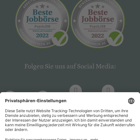
Folgen Sie uns auf Social Media:
LinkedIn
Facebook
LinkedIn
Facebook
Hogrefe
Hogrefe
PsychJOB
PsychJOB
Verlag
Verlag