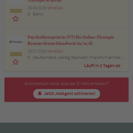
Therapie in Berlin
06.08.2026,
MindDoc
Top Job
Berlin
Psychotherapeut:in (VT) für Online-Therapie
Remote deutschlandweit (m/w/d)
29.07.2026,
MindDoc
Top Job
Deutschland, Leipzig (Sachsen), Frankfurt am Main (Hessen), Stuttgart (Baden-Württemberg), München (Bayern), Berlin, Hamburg, Nürnberg (Bayern), Thüringen, Essen (Nordrhein-Westfalen), Köln (Nordrhein-Westfalen), Bremen, Lübeck (Schleswig-Holstein), Bonn (Nordrhein-Westfalen), Trier (Rheinland-Pfalz), Dresden (Sachsen), Erfurt (Thüringen), Dortmund (Nordrhein-Westfalen), Bayern, Düsseldorf (Nordrhein-Westfalen), Kiel (Schleswig-Holstein), Münster (Nordrhein-Westfalen), Sachsen, Sachsen-Anhalt, Baden-Württemberg, Brandenburg, Bremen, Hamburg, Hessen, Mecklenburg-Vorpommern, Niedersachsen, Nordrhein-Westfalen, Rheinland-Pfalz, Saarland, Schleswig-Holstein
Läuft in 2 Tagen ab
Automatisch neue Jobs per E-Mail erhalten?
Jetzt JobAgent aktivieren!