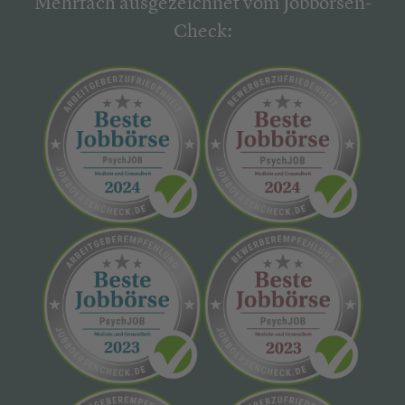
Mehrfach ausgezeichnet vom Jobbörsen-
Check: