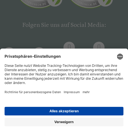
Folgen Sie uns auf Social Media:
LinkedIn
Facebook
LinkedIn
Facebook
Hogrefe
Hogrefe
PsychJOB
PsychJOB
Verlag
Verlag