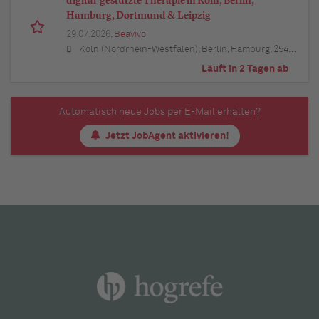
digital-gestützte Therapie in Köln, Berlin,
Hamburg, Dortmund & Leipzig
29.07.2026,
Beavivo
Köln (Nordrhein-Westfalen), Berlin, Hamburg, 25421 Pinneberg (Schleswig-Holstein), Wedel (Schleswig-Holstein), Elmshorn (Schleswig-Holstein), 25451 Quickborn (Schleswig-Holstein), 24568 Kaltenkirchen (Schleswig-Holstein), 25436 Uetersen (Schleswig-Holstein), Ahrensburg (Schleswig-Holstein), 22941 Bargteheide (Schleswig-Holstein), 21465 Reinbek (Schleswig-Holstein), 21614 Buxtehude (Niedersachsen), Stade (Niedersachsen), 21244 Buchholz in der Nordheide (Niedersachsen), 21423 Winsen (Luhe) (Niedersachsen), Seevetal (Niedersachsen), Lüneburg (Niedersachsen), Potsdam (Brandenburg), Bernau bei Berlin (Brandenburg), 14974 Ludwigsfelde (Brandenburg), Falkensee (Brandenburg), Königs Wusterhausen (Brandenburg), Bonn (Nordrhein-Westfalen), Düsseldorf (Nordrhein-Westfalen), Leverkusen (Nordrhein-Westfalen), Bergisch Gladbach (Nordrhein-Westfalen), 53721 Siegburg (Nordrhein-Westfalen), 50259 Pulheim (Nordrhein-Westfalen), 50226 Frechen (Nordrhein-Westfalen), 53332 Bornheim (Nordrhein-Westfalen), 50389 Wesseling (Nordrhein-Westfalen), Hürth (Nordrhein-Westfalen), 50321 Brühl (Nordrhein-Westfalen)
Läuft in 2 Tagen ab
Automatisch neue Jobs per E-Mail erhalten?
Jetzt JobAgent aktivieren!