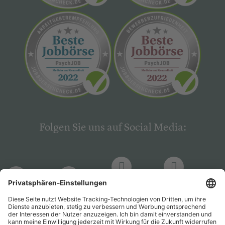
Folgen Sie uns auf Social Media:
LinkedIn
Facebook
LinkedIn
Facebook
Hogrefe
Hogrefe
PsychJOB
PsychJOB
Verlag
Verlag