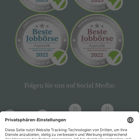
Folgen Sie uns auf Social Media:
LinkedIn
Facebook
LinkedIn
Facebook
Hogrefe
Hogrefe
PsychJOB
PsychJOB