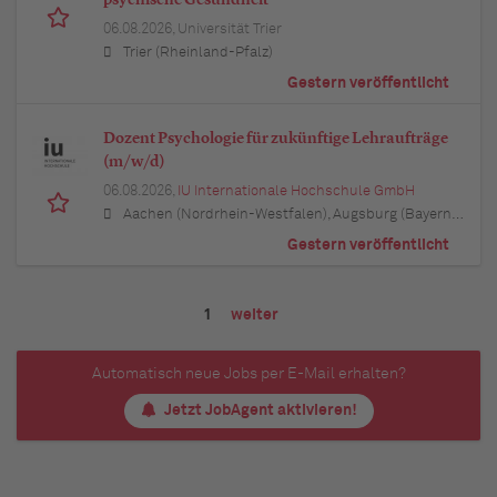
06.08.2026,
Universität Trier
Trier (Rheinland-Pfalz)
Gestern veröffentlicht
Dozent Psychologie für zukünftige Lehraufträge
(m/w/d)
06.08.2026,
IU Internationale Hochschule GmbH
Aachen (Nordrhein-Westfalen), Augsburg (Bayern), Berlin, Bielefeld (Nordrhein-Westfalen), Bochum (Nordrhein-Westfalen), Bonn (Nordrhein-Westfalen), Braunschweig (Niedersachsen), Bremen, Dortmund (Nordrhein-Westfalen), Dresden (Sachsen), Duisburg (Nordrhein-Westfalen), Düsseldorf (Nordrhein-Westfalen), Erfurt (Thüringen), Essen (Nordrhein-Westfalen), Freiburg im Breisgau (Baden-Württemberg), Hamburg, Hannover (Niedersachsen), Karlsruhe (Baden-Württemberg), Kiel (Schleswig-Holstein), Köln (Nordrhein-Westfalen), Leipzig (Sachsen), Lübeck (Schleswig-Holstein), München (Bayern), Mannheim (Baden-Württemberg), München (Bayern), Münster (Nordrhein-Westfalen), Nürnberg (Bayern), Regensburg (Bayern), Rostock (Mecklenburg-Vorpommern), Stuttgart (Baden-Württemberg), Ulm (Baden-Württemberg), Wuppertal (Nordrhein-Westfalen)
Gestern veröffentlicht
1
weiter
Automatisch neue Jobs per E-Mail erhalten?
Jetzt JobAgent aktivieren!