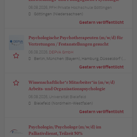
06.08.2026,
PFH Private Hochschule Göttingen
Göttingen (Niedersachsen)
Gestern veröffentlicht
Psychologische Psychotherapeuten (m/w/d) für
Vertretungen / Festanstellungen gesucht
06.08.2026,
DEPVA GmbH
Berlin, München (Bayern), Hamburg, Düsseldorf (Nordrhein-Westfalen), Köln (Nordrhein-Westfalen), Essen (Nordrhein-Westfalen), Dortmund (Nordrhein-Westfalen), Stuttgart (Baden-Württemberg), Heilbronn (Baden-Württemberg), Hannover (Niedersachsen), Rostock (Mecklenburg-Vorpommern), Kiel (Schleswig-Holstein), Augsburg (Bayern), Nürnberg (Bayern), Frankfurt am Main (Hessen), Bremen, Schwerin (Mecklenburg-Vorpommern), Mainz (Rheinland-Pfalz), Saarbrücken (Saarland), Dresden (Sachsen), Magdeburg (Sachsen-Anhalt), Potsdam (Brandenburg), Erfurt (Thüringen), Würzburg (Bayern), Heilbronn (Baden-Württemberg), Leipzig (Sachsen)
Gestern veröffentlicht
Wissenschaftliche*r Mitarbeiter*in (m/w/d)
Arbeits- und Organisationspsychologie
06.08.2026,
Universität Bielefeld
Bielefeld (Nordrhein-Westfalen)
Gestern veröffentlicht
Psychologin/Psychologe (m/w/d) im
Palliativdienst, Teilzeit 50%