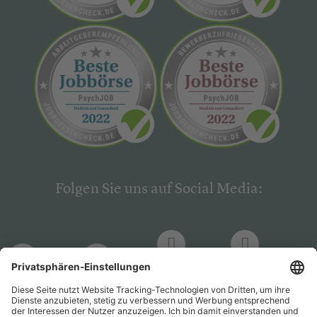
Folgen Sie uns auf Social Media:
LinkedIn
Facebook
LinkedIn
Facebook
Hogrefe
Hogrefe
PsychJOB
PsychJOB