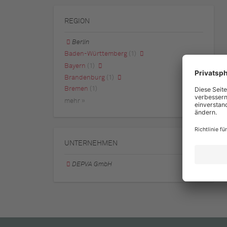
REGION
Berlin
Baden-Württemberg
(1)
Bayern
(1)
Brandenburg
(1)
Bremen
(1)
mehr »
UNTERNEHMEN
DEPVA GmbH