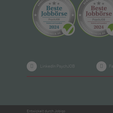
LinkedIn PsychJOB
F
Entwickelt durch
Jobiqo