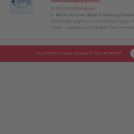
Festanstellungen gesucht
06.08.2026,
DEPVA GmbH
Berlin, München (Bayern), Hamburg, Düsseldorf (Nordrhein-Westfalen), Köln (Nordrhein-Westfalen), Essen (Nordrhein-Westfalen), Dortmund (Nordrhein-Westfalen), Stuttgart (Baden-Württemberg), Heilbronn (Baden-Württemberg), Hannover (Niedersachsen), Rostock (Mecklenburg-Vorpommern), Kiel (Schleswig-Holstein), Augsburg (Bayern), Nürnberg (Bayern), Frankfurt am Main (Hessen), Bremen,
Psychologie (allgem.) | Klinische Psychologie | 
Kinder-/Jugendpsychotherapie | Psychosomat
Automatisch neue Jobs per E-Mail erhalten?