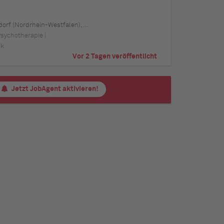
 Schwerin (Mecklenburg-Vorpommern), Mainz (Rheinland-Pfalz), Saarbrücken (Saarland), Dresden (Sachsen), Magdeburg (Sachsen-Anhalt), Potsdam (Brandenburg), Erfurt (Thüringen), Würzburg (Bayern), Heilbronn (Baden-Württemberg), Leipzig (Sachsen)
Psychotherapie |
ik
Vor 2 Tagen veröffentlicht
Jetzt JobAgent aktivieren!