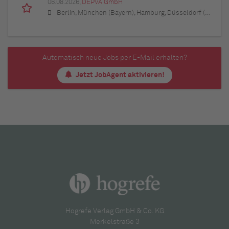
06.08.2026,
DEPVA GmbH
Berlin, München (Bayern), Hamburg, Düsseldorf (Nordrhein-Westfalen), Köln (Nordrhein-Westfalen), Essen (Nordrhein-Westfalen), Dortmund (Nordrhein-Westfalen), Stuttgart (Baden-Württemberg), Heilbronn (Baden-Württemberg), Hannover (Niedersachsen), Rostock (Mecklenburg-Vorpommern), Kiel (Schleswig-Holstein), Augsburg (Bayern), Nürnberg (Bayern), Frankfurt am Main (Hessen), Bremen, Schwerin (Mecklenburg-Vorpommern), Mainz (Rheinland-Pfalz), Saarbrücken (Saarland), Dresden (Sachsen), Magdeburg (Sachsen-Anhalt), Potsdam (Brandenburg), Erfurt (Thüringen), Würzburg (Bayern), Heilbronn (Baden-Württemberg), Leipzig (Sachsen)
Automatisch neue Jobs per E-Mail erhalten?
Jetzt JobAgent aktivieren!
Hogrefe Verlag GmbH & Co. KG
Merkelstraße 3