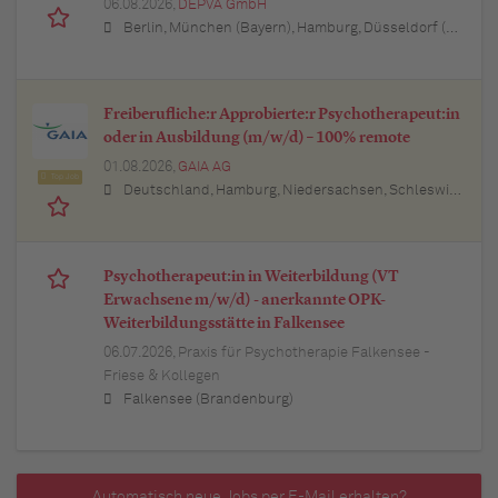
06.08.2026,
DEPVA GmbH
Berlin, München (Bayern), Hamburg, Düsseldorf (Nordrhein-Westfalen), Köln (Nordrhein-Westfalen), Essen (Nordrhein-Westfalen), Dortmund (Nordrhein-Westfalen), Stuttgart (Baden-Württemberg), Heilbronn (Baden-Württemberg), Hannover (Niedersachsen), Rostock (Mecklenburg-Vorpommern), Kiel (Schleswig-Holstein), Augsburg (Bayern), Nürnberg (Bayern), Frankfurt am Main (Hessen), Bremen, Schwerin (Mecklenburg-Vorpommern), Mainz (Rheinland-Pfalz), Saarbrücken (Saarland), Dresden (Sachsen), Magdeburg (Sachsen-Anhalt), Potsdam (Brandenburg), Erfurt (Thüringen), Würzburg (Bayern), Heilbronn (Baden-Württemberg), Leipzig (Sachsen)
Freiberufliche:r Approbierte:r Psychotherapeut:in
oder in Ausbildung (m/w/d) – 100% remote
01.08.2026,
GAIA AG
Top Job
Deutschland, Hamburg, Niedersachsen, Schleswig-Holstein, Baden-Württemberg, Bayern, Berlin, Nordrhein-Westfalen, Hessen, Thüringen, Brandenburg, Mecklenburg-Vorpommern, Rheinland-Pfalz, Saarland
Psychotherapeut:in in Weiterbildung (VT
Erwachsene m/w/d) - anerkannte OPK-
Weiterbildungsstätte in Falkensee
06.07.2026,
Praxis für Psychotherapie Falkensee -
Friese & Kollegen
Falkensee (Brandenburg)
Automatisch neue Jobs per E-Mail erhalten?