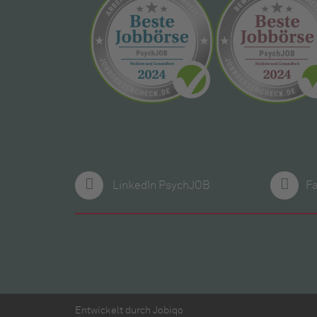
LinkedIn PsychJOB
F
Entwickelt durch
Jobiqo