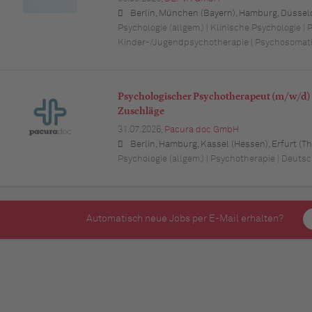
Berlin, München (Bayern), Hamburg, Düsseldorf (Nordrhein-Westfalen), Köln (Nordrhein-Westfalen), Essen (Nordrhein-Westfalen), Dortmund (Nordrhein-Westfalen), Stuttgart (Baden-Württemberg), Heilbronn (Baden-Württemberg), Hannover (Niedersachsen), Rostock (Mecklenburg-Vorpommern), Kiel (Schleswig-Holstein), Augsburg (Bayern), Nürnberg (Bayern), Frankfurt am Main (Hessen), Bremen,
Psychologie (allgem.) | Klinische Psychologie | 
Kinder-/Jugendpsychotherapie | Psychosomat
Psychologischer Psychotherapeut (m/w/d) 
Zuschläge
31.07.2026,
Pacura doc GmbH
Berlin, Hamburg, Kassel (Hessen), Erfurt (Thüringen), München (Bayern), Köln (Nordrhein-Westfalen), Frankfurt am Main (Hessen), Stuttgart (Baden-Württemberg), Düsseldorf (Nordrhein-Westfalen), Leipzig (Sachsen), Dortmund (Nordrhein-Westfalen), Essen (Nordrhein-Westfalen), Bremen, Dresden (Sachsen), Hannover (Niedersachsen), Nürnberg (Bayern), Wuppertal (Nordrhein-Westfalen), Bielefeld (Nordrhein-Westfalen), Bonn (Nordrhein-Westfa
Psychologie (allgem.) | Psychotherapie | Deuts
Automatisch neue Jobs per E-Mail erhalten?