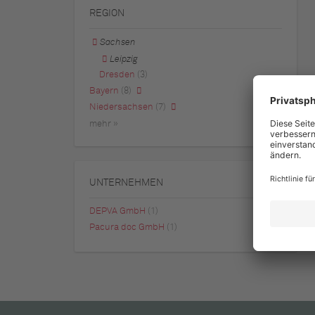
REGION
Sachsen
Leipzig
Dresden
(3)
Bayern
(8)
Niedersachsen
(7)
mehr »
UNTERNEHMEN
DEPVA GmbH
(1)
Pacura doc GmbH
(1)