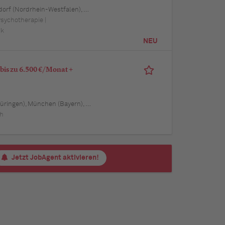
 Schwerin (Mecklenburg-Vorpommern), Mainz (Rheinland-Pfalz), Saarbrücken (Saarland), Dresden (Sachsen), Magdeburg (Sachsen-Anhalt), Potsdam (Brandenburg), Erfurt (Thüringen), Würzburg (Bayern), Heilbronn (Baden-Württemberg), Leipzig (Sachsen)
Psychotherapie |
ik
NEU
bis zu 6.500 €/Monat +
len), Mannheim (Baden-Württemberg), Karlsruhe (Baden-Württemberg), Münster (Nordrhein-Westfalen), Augsburg (Bayern), Aachen (Nordrhein-Westfalen), Kiel (Schleswig-Holstein), Magdeburg (Sachsen-Anhalt), Freiburg im Breisgau (Baden-Württemberg), Würzburg (Bayern), Regensburg (Bayern)
ch
Jetzt JobAgent aktivieren!