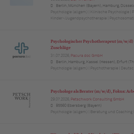
Berlin, München (Bayern), Hamburg, Düsseldorf (Nordrhein-Westfalen), Köln (Nordrhein-Westfalen), Essen (Nordrhein-Westfalen), Dortmund (Nordrhein-Westfalen), Stuttgart (Baden-Württemberg), Heilbronn (Baden-Württemberg), Hannover (Niedersachsen), Rostock (Mecklenburg-Vorpommern), Kiel (Schleswig-Holstein), Augsburg (Bayern), Nürnberg (Bayern), Frankfurt am Main (Hessen), Bremen,
Psychologie (allgem.) | Klinische Psychologie | 
Kinder-/Jugendpsychotherapie | Psychosomat
Psychologischer Psychotherapeut (m/w/d) 
Zuschläge
31.07.2026,
Pacura doc GmbH
Berlin, Hamburg, Kassel (Hessen), Erfurt (Thüringen), München (Bayern), Köln (Nordrhein-Westfalen), Frankfurt am Main (Hessen), Stuttgart (Baden-Württemberg), Düsseldorf (Nordrhein-Westfalen), Leipzig (Sachsen), Dortmund (Nordrhein-Westfalen), Essen (Nordrhein-Westfalen), Bremen, Dresden (Sachsen), Hannover (Niedersachsen), Nürnberg (Bayern), Wuppertal (Nordrhein-Westfalen), Bielefeld (Nordrhein-Westfalen), Bonn (Nordrhein-Westfa
Psychologie (allgem.) | Psychotherapie | Deuts
Psychologe als Berater (m/w/d), Fokus: Ar
29.07.2026,
Petschwork Consulting GmbH
85560 Ebersberg (Bayern)
Psychologie (allgem.) | Beratung und Coaching