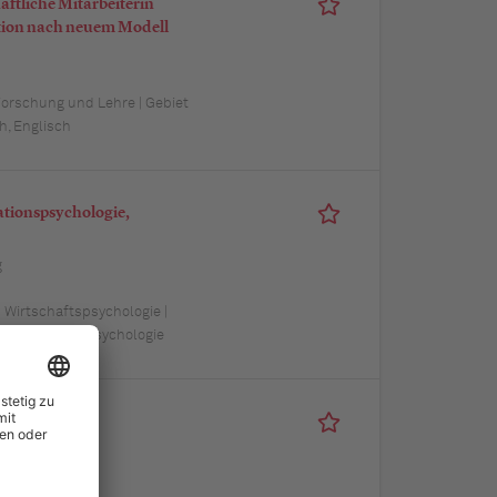
aftliche Mitarbeiterin
ation nach neuem Modell
 Forschung und Lehre | Gebiet
h, Englisch
ationspsychologie,
g
| Wirtschaftspsychologie |
-/Wirtschaftspsychologie
Dienst