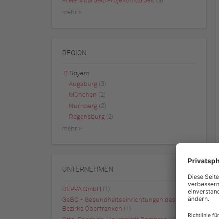
Freie Mitarbeit/Projektmitarbeit
(3)
mehr »
REGION
Bayern
Augsburg
(3)
München
(2)
Nürnberg
(2)
Regensburg
(2)
mehr »
UNTERNEHMEN
DEPVA GmbH
(1)
GeBO - Gesundheitseinrichtungen des
Bezirks Oberfranken
(1)