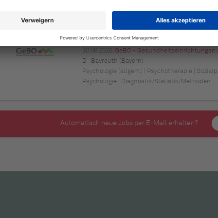
Psychologie (allgem.)
Psychologe (m/w/d) für die Präventionsstel
30.06.2026,
GeBO - Gesundheitseinrichtungen 
Bayreuth (Bayern)
Psychologie (allgem.) | Psychotherapie | Sozial
Psychologie | Diagnostik/Statistik/Methoden
Automatisch neue Jobs per E-Mail erhalten?