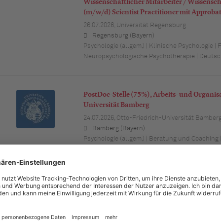
Wissenschaftlicher Mitarbeiter / Wissensch
(m/w/d) Scientist Practitioner mit Approb
26.07.2026,
Universität Regensburg
Regensburg (Bayern)
Psychologie (allgem.) | Klinische Psychologie |
Neuropsychologische Psychotherapie | Deutsc
PostDoc-Stelle (75%), Arbeits- und Organis
Universität Bamberg
24.07.2026,
Otto-Friedrich-Universität Bamber
Bamberg (Bayern)
Psychologie (allgem.) | Beratung und Coaching 
Forschung und Lehre | Arbeits-/Organisations
Psychologe (m/w/d) Psychoonkologischer 
17.07.2026,
Universitätsklinikum Augsburg
Augsburg (Bayern)