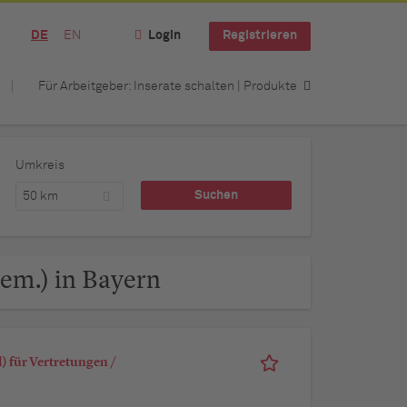
DE
EN
Login
Registrieren
Für Arbeitgeber: Inserate schalten | Produkte
Umkreis
50 km
lgem.) in Bayern
 für Vertretungen /