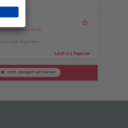
le
des Bezirks Oberfranken
psychologie | Allgemeine
Läuft in 2 Tagen ab
Jetzt JobAgent aktivieren!