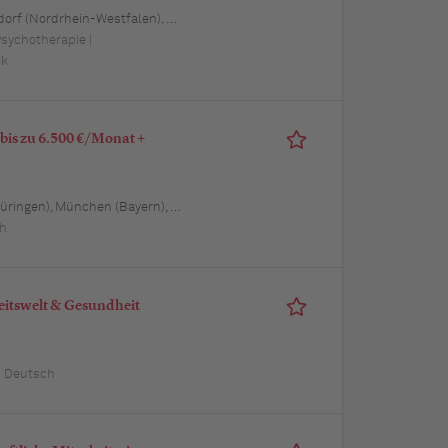
 Schwerin (Mecklenburg-Vorpommern), Mainz (Rheinland-Pfalz), Saarbrücken (Saarland), Dresden (Sachsen), Magdeburg (Sachsen-Anhalt), Potsdam (Brandenburg), Erfurt (Thüringen), Würzburg (Bayern), Heilbronn (Baden-Württemberg), Leipzig (Sachsen)
Psychotherapie |
ik
bis zu 6.500 €/Monat +
len), Mannheim (Baden-Württemberg), Karlsruhe (Baden-Württemberg), Münster (Nordrhein-Westfalen), Augsburg (Bayern), Aachen (Nordrhein-Westfalen), Kiel (Schleswig-Holstein), Magdeburg (Sachsen-Anhalt), Freiburg im Breisgau (Baden-Württemberg), Würzburg (Bayern), Regensburg (Bayern)
ch
beitswelt & Gesundheit
 | Deutsch