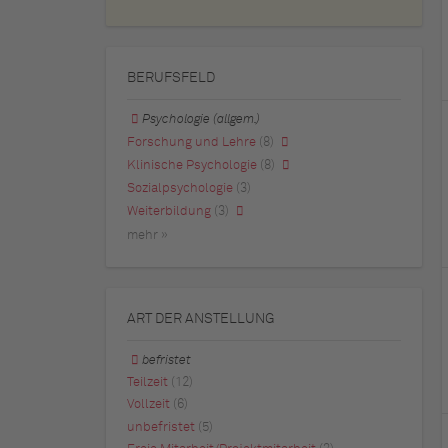
BERUFSFELD
Psychologie (allgem.)
Forschung und Lehre
(8)
Klinische Psychologie
(8)
Sozialpsychologie
(3)
Weiterbildung
(3)
mehr »
ART DER ANSTELLUNG
befristet
Teilzeit
(12)
Vollzeit
(6)
unbefristet
(5)