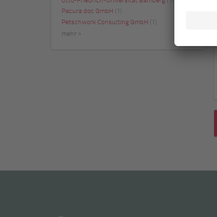
Otto-Friedrich-Universität Bamberg
(1)
Pacura doc GmbH
(1)
Petschwork Consulting GmbH
(1)
mehr »