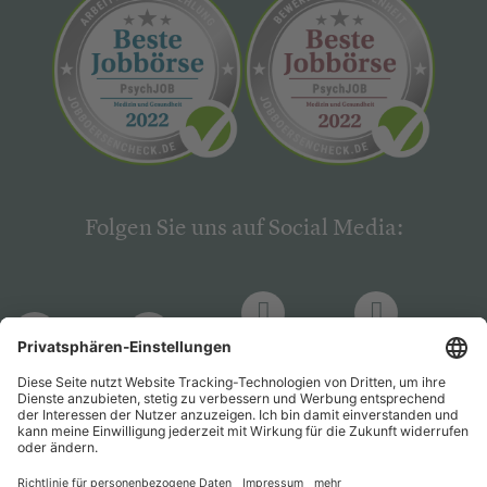
Folgen Sie uns auf Social Media:
LinkedIn
Facebook
LinkedIn
Facebook
Hogrefe
Hogrefe
PsychJOB
PsychJOB
Verlag
Verlag