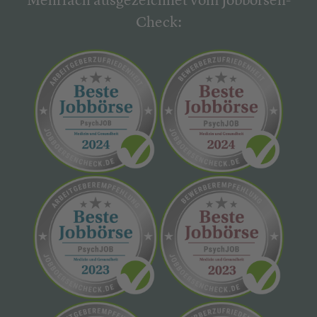
Mehrfach ausgezeichnet vom Jobbörsen-
Check: