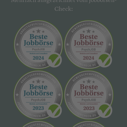
Mehrfach ausgezeichnet vom Jobbörsen-
Check: