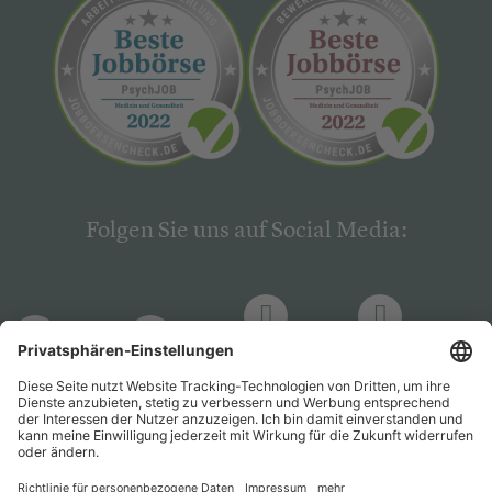
Folgen Sie uns auf Social Media:
LinkedIn
Facebook
LinkedIn
Facebook
Hogrefe
Hogrefe
PsychJOB
PsychJOB
Verlag
Verlag