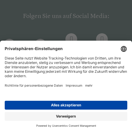
Folgen Sie uns auf Social Media:
LinkedIn
Facebook
LinkedIn
Facebook
Hogrefe
Hogrefe
PsychJOB
PsychJOB
Verlag
Verlag
Entwickelt durch
Jobiqo