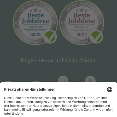
Folgen Sie uns auf Social Media:
LinkedIn
Facebook
LinkedIn
Facebook
Hogrefe
Hogrefe
PsychJOB
PsychJOB
Verlag
Verlag