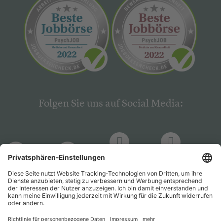
Folgen Sie uns auf Social Media:
LinkedIn
Facebook
LinkedIn
Facebook
Hogrefe
Hogrefe
PsychJOB
PsychJOB
Verlag
Verlag