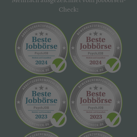
Mehrfach ausgezeichnet vom Jobbörsen-
Check: