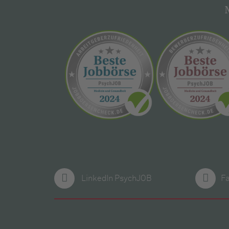
LinkedIn PsychJOB
F