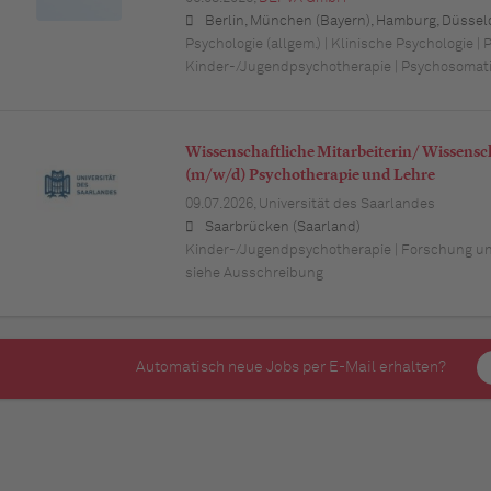
Berlin, München (Bayern), Hamburg, Düsseldorf (Nordrhein-Westfalen), Köln (Nordrhein-Westfalen), Essen (Nordrhein-Westfalen), Dortmund (Nordrhein-Westfalen), Stuttgart (Baden-Württemberg), Heilbronn (Baden-Württemberg), Hannover (Niedersachsen), Rostock (Mecklenburg-Vorpommern), Kiel (Schleswig-Holstein), Augsburg (Bayern), Nürnberg (Bayern), Frankfurt am Main (Hessen), Bremen,
Psychologie (allgem.) | Klinische Psychologie | 
Kinder-/Jugendpsychotherapie | Psychosomat
Wissenschaftliche Mitarbeiterin/ Wissensch
(m/w/d) Psychotherapie und Lehre
09.07.2026,
Universität des Saarlandes
Saarbrücken (Saarland)
Kinder-/Jugendpsychotherapie | Forschung und 
siehe Ausschreibung
Automatisch neue Jobs per E-Mail erhalten?