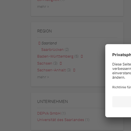
mehr »
REGION
Saarland
Saarbrücken
(2)
Baden-Württemberg
(5)
Sachsen
(3)
Sachsen-Anhalt
(3)
mehr »
UNTERNEHMEN
DEPVA GmbH
(1)
Universität des Saarlandes
(1)