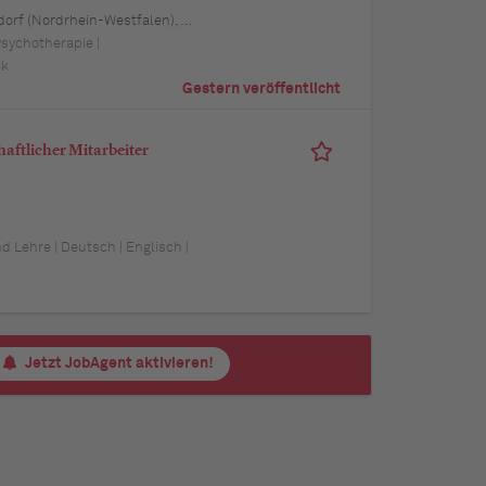
 Schwerin (Mecklenburg-Vorpommern), Mainz (Rheinland-Pfalz), Saarbrücken (Saarland), Dresden (Sachsen), Magdeburg (Sachsen-Anhalt), Potsdam (Brandenburg), Erfurt (Thüringen), Würzburg (Bayern), Heilbronn (Baden-Württemberg), Leipzig (Sachsen)
Psychotherapie |
ik
Gestern veröffentlicht
aftlicher Mitarbeiter
Lehre | Deutsch | Englisch |
Jetzt JobAgent aktivieren!