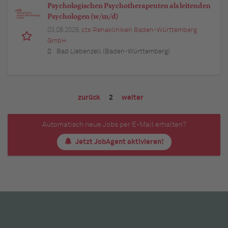
Psychologischen Psychotherapeuten als leitenden
Psychologen (w/m/d)
03.08.2026,
cts Rehakliniken Baden-Württemberg
GmbH
Bad Liebenzell (Baden-Württemberg)
zurück
2
weiter
Automatisch neue Jobs per E-Mail erhalten?
Jetzt JobAgent aktivieren!