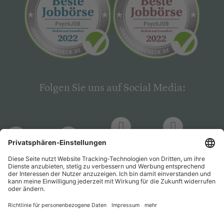
Folgen Sie uns auf Social Media:
LinkedIn
Facebook
LinkedIn
Facebook
Hogrefe
Hogrefe
PsychJOB
PsychJOB
Verlag
Verlag