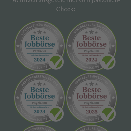
Mehrfach ausgezeichnet vom Jobbörsen-
Check: