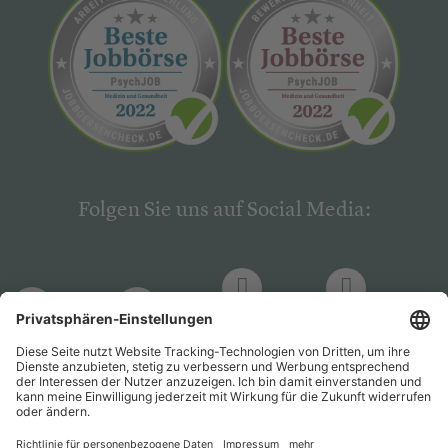
Folgen Sie uns auf Social Media:
LinkedIn
Facebook
LinkedIn
Facebook
Hogrefe
Hogrefe
PsychJOB
PsychJOB
Verlag
Verlag