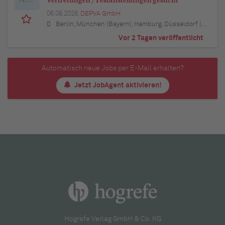
Vertretungen / Festanstellungen gesucht
06.08.2026,
DEPVA GmbH
Berlin, München (Bayern), Hamburg, Düsseldorf (Nordrhein-Westfalen), Köln (Nordrhein-Westfalen), Essen (Nordrhein-Westfalen), Dortmund (Nordrhein-Westfalen), Stuttgart (Baden-Württemberg), Heilbronn (Baden-Württemberg), Hannover (Niedersachsen), Rostock (Mecklenburg-Vorpommern), Kiel (Schleswig-Holstein), Augsburg (Bayern), Nürnberg (Bayern), Frankfurt am Main (Hessen), Bremen, Schwerin (Mecklenburg-Vorpommern), Mainz (Rheinland-Pfalz), Saarbrücken (Saarland), Dresden (Sachsen), Magdeburg (Sachsen-Anhalt), Potsdam (Brandenburg), Erfurt (Thüringen), Würzburg (Bayern), Heilbronn (Baden-Württemberg), Leipzig (Sachsen)
Vor 2 Tagen veröffentlicht
Automatisch neue Jobs per E-Mail erhalten?
Jetzt JobAgent aktivieren!
Hogrefe Verlag GmbH & Co. KG