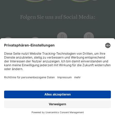
Folgen Sie uns auf Social Media:
LinkedIn
Facebook
LinkedIn
Facebook
Hogrefe
Hogrefe
PsychJOB
PsychJOB
Verlag
Verlag
Entwickelt durch
Jobiqo