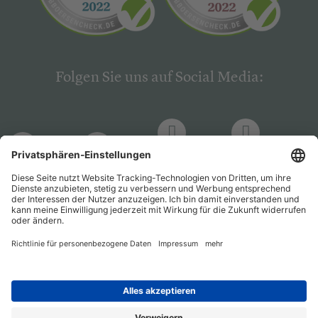
Folgen Sie uns auf Social Media:
LinkedIn
Facebook
LinkedIn
Facebook
Hogrefe
Hogrefe
PsychJOB
PsychJOB
Verlag
Verlag