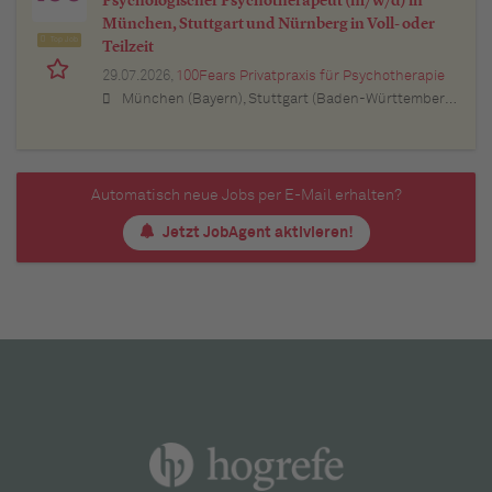
Psychologischer Psychotherapeut (m/w/d) in
München, Stuttgart und Nürnberg in Voll- oder
Top Job
Teilzeit
29.07.2026,
100Fears Privatpraxis für Psychotherapie
München (Bayern), Stuttgart (Baden-Württemberg), Nürnberg (Bayern), Esslingen am Neckar (Baden-Württemberg), Ludwigsburg (Baden-Württemberg), Sindelfingen (Baden-Württemberg), Böblingen (Baden-Württemberg), Waiblingen (Baden-Württemberg), Heilbronn (Baden-Württemberg), Reutlingen (Baden-Württemberg), Tübingen (Baden-Württemberg), Aalen (Baden-Württemberg), Schwäbisch Gmünd (Baden-Württemberg), Karlsruhe (Baden-Württemberg), Mannheim (Baden-Württemberg), Ulm (Baden-Württemberg), Pforzheim (Baden-Württemberg), Offenburg (Baden-Württemberg), Göppingen (Baden-Württemberg), Baden-Baden (Baden-Württemberg), Heidenheim an der Brenz (Baden-Württemberg), Ingolstadt (Bayern), Erlangen (Bayern), Regensburg (Bayern), Bamberg (Bayern), Bayreuth (Bayern)
Automatisch neue Jobs per E-Mail erhalten?
Jetzt JobAgent aktivieren!