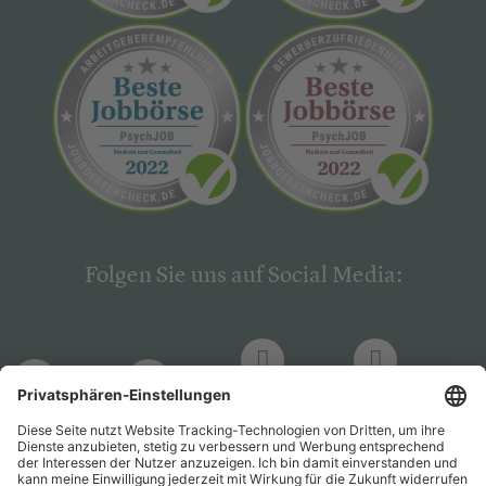
Folgen Sie uns auf Social Media:
LinkedIn
Facebook
LinkedIn
Facebook
Hogrefe
Hogrefe
PsychJOB
PsychJOB
Verlag
Verlag