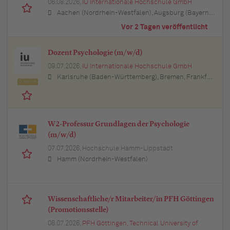
06.08.2026,
IU Internationale Hochschule GmbH
Aachen (Nordrhein-Westfalen), Augsburg (Bayern), Berlin, Bielefeld (Nordrhein-Westfalen), Bochum (Nordrhein-Westfalen), Bonn (Nordrhein-Westfalen), Braunschweig (Niedersachsen), Bremen, Dortmund (Nordrhein-Westfalen), Dresden (Sachsen), Duisburg (Nordrhein-Westfalen), Düsseldorf (Nordrhein-Westfalen), Erfurt (Thüringen), Essen (Nordrhein-Westfalen), Freiburg im Breisgau (Baden-Württemberg), Hamburg, Hannover (Niedersachsen), Karlsruhe (Baden-Württemberg), Kiel (Schleswig-Holstein), Köln (Nordrhein-Westfalen), Leipzig (Sachsen), Lübeck (Schleswig-Holstein), München (Bayern), Mannheim (Baden-Württemberg), München (Bayern), Münster (Nordrhein-Westfalen), Nürnberg (Bayern), Regensburg (Bayern), Rostock (Mecklenburg-Vorpommern), Stuttgart (Baden-Württemberg), Ulm (Baden-Württemberg), Wuppertal (Nordrhein-Westfalen)
Vor 2 Tagen veröffentlicht
Dozent Psychologie (m/w/d)
09.07.2026,
IU Internationale Hochschule GmbH
Karlsruhe (Baden-Württemberg), Bremen, Frankfurt am Main (Hessen), Augsburg (Bayern), Dresden (Sachsen), Bielefeld (Nordrhein-Westfalen), Düsseldorf (Nordrhein-Westfalen), Hannover (Niedersachsen), Dortmund (Nordrhein-Westfalen), Münster (Nordrhein-Westfalen), Hamburg, Stuttgart (Baden-Württemberg), Ulm (Baden-Württemberg), Kassel (Hessen), Essen (Nordrhein-Westfalen), München (Bayern), Köln (Nordrhein-Westfalen), Mannheim (Baden-Württemberg)
Top Job
W2-Professur Grundlagen der Psychologie
(m/w/d)
07.07.2026,
Hochschule Hamm-Lippstadt
Hamm (Nordrhein-Westfalen)
Wissenschaftliche/r Mitarbeiter/in PFH Göttingen
(Promotionsstelle)
06.07.2026,
PFH Göttingen, Technical University of